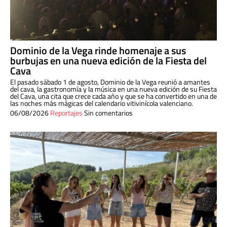
Dominio de la Vega rinde homenaje a sus
burbujas en una nueva edición de la Fiesta del
Cava
El pasado sábado 1 de agosto, Dominio de la Vega reunió a amantes
del cava, la gastronomía y la música en una nueva edición de su Fiesta
del Cava, una cita que crece cada año y que se ha convertido en una de
las noches más mágicas del calendario vitivinícola valenciano.
06/08/2026
Reportajes
Sin comentarios