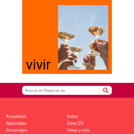
Actualidad
Rutas
Reportajes
Zona DO
Personajes
Vinos y más