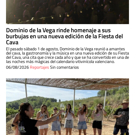
Dominio de la Vega rinde homenaje a sus
burbujas en una nueva edición de la Fiesta del
Cava
El pasado sábado 1 de agosto, Dominio de la Vega reunió a amantes
del cava, la gastronomía y la música en una nueva edición de su Fiesta
del Cava, una cita que crece cada año y que se ha convertido en una de
las noches más mágicas del calendario vitivinícola valenciano.
06/08/2026
Reportajes
Sin comentarios