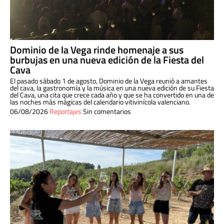
Dominio de la Vega rinde homenaje a sus
burbujas en una nueva edición de la Fiesta del
Cava
El pasado sábado 1 de agosto, Dominio de la Vega reunió a amantes
del cava, la gastronomía y la música en una nueva edición de su Fiesta
del Cava, una cita que crece cada año y que se ha convertido en una de
las noches más mágicas del calendario vitivinícola valenciano.
06/08/2026
Reportajes
Sin comentarios