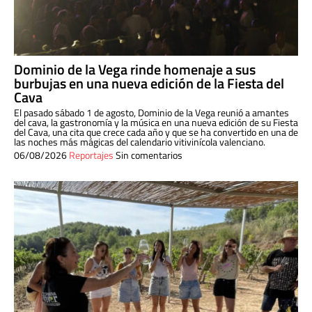
Dominio de la Vega rinde homenaje a sus
burbujas en una nueva edición de la Fiesta del
Cava
El pasado sábado 1 de agosto, Dominio de la Vega reunió a amantes
del cava, la gastronomía y la música en una nueva edición de su Fiesta
del Cava, una cita que crece cada año y que se ha convertido en una de
las noches más mágicas del calendario vitivinícola valenciano.
06/08/2026
Reportajes
Sin comentarios