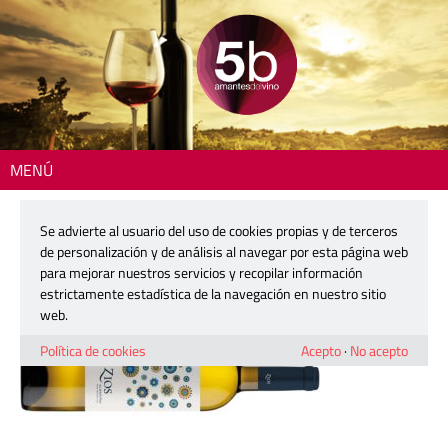
MENÚ
Inicio
> 5barricas-Lusco-Zios2
Se advierte al usuario del uso de cookies propias y de terceros
5barricas-Lusco-Zios2
de personalización y de análisis al navegar por esta página web
para mejorar nuestros servicios y recopilar información
estrictamente estadística de la navegación en nuestro sitio
20 junio, 2016
web.
Política de cookies
Acepto
·
No acepto