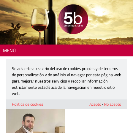
MENÚ
Inicio
> 5barricas-do-catalunya-1
Se advierte al usuario del uso de cookies propias y de terceros
5barricas-do-catalunya-1
de personalización y de análisis al navegar por esta página web
para mejorar nuestros servicios y recopilar información
estrictamente estadística de la navegación en nuestro sitio
2 mayo, 2017
web.
Política de cookies
Acepto
·
No acepto