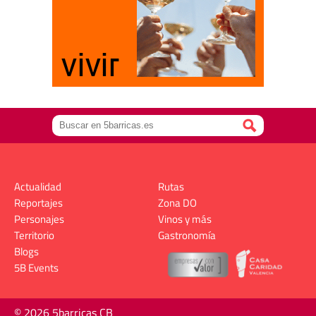
Actualidad
Rutas
Reportajes
Zona DO
Personajes
Vinos y más
Territorio
Gastronomía
Blogs
5B Events
© 2026 5barricas CB