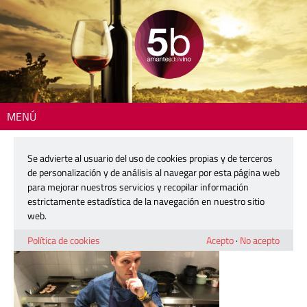
MENÚ
Inicio
> 5b-laaldeana-180530-01
Se advierte al usuario del uso de cookies propias y de terceros
5b-laaldeana-180530-01
de personalización y de análisis al navegar por esta página web
para mejorar nuestros servicios y recopilar información
estrictamente estadística de la navegación en nuestro sitio
30 mayo, 2018
web.
Política de cookies
Acepto
·
No acepto