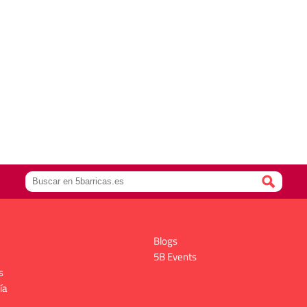
Blogs
5B Events
s
ía