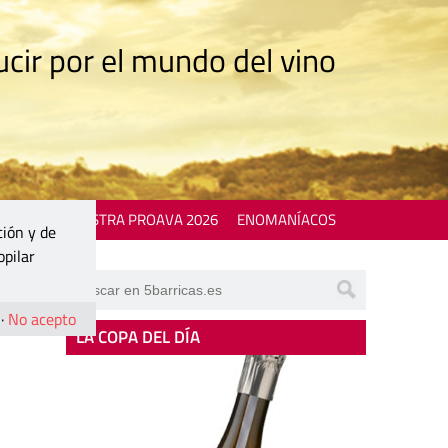
cir por el mundo del vino
 EVENTS
MOSTRA PROAVA 2026
ENOMANÍACOS
ción y de
opilar
·
No acepto
LA COPA DEL DÍA