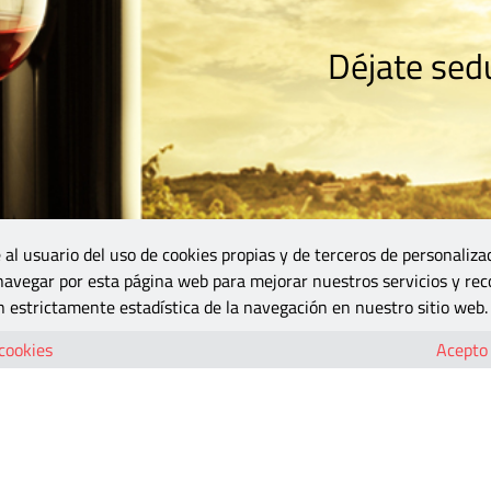
Déjate sedu
RISMO
ZONA DO
VINOS Y MÁS
GASTRONOMÍA
BLOGS
5B
 al usuario del uso de cookies propias y de terceros de personaliza
 navegar por esta página web para mejorar nuestros servicios y rec
 estrictamente estadística de la navegación en nuestro sitio web.
CALDERON – 11
 cookies
Acepto