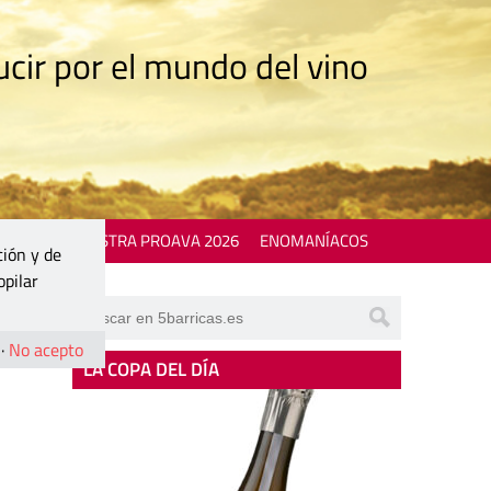
cir por el mundo del vino
 EVENTS
MOSTRA PROAVA 2026
ENOMANÍACOS
ción y de
opilar
·
No acepto
LA COPA DEL DÍA