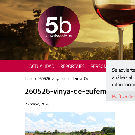
ACTUALIDAD
REPORTAJES
PERSONAJES
ENOTU
Se advierte
análisis al
Inicio
> 260526-vinya-de-eufemia-04
información
260526-vinya-de-eufemia-04
Política de
26 mayo, 2026