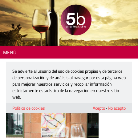
MENÚ
Inicio
> urbanitas-2026-1200-2
Se advierte al usuario del uso de cookies propias y de terceros
urbanitas-2026-1200-2
de personalización y de análisis al navegar por esta página web
para mejorar nuestros servicios y recopilar información
estrictamente estadística de la navegación en nuestro sitio
28 abril, 2026
web.
Política de cookies
Acepto
·
No acepto