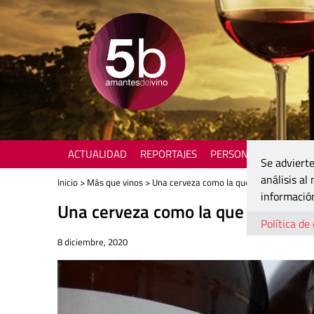
ACTUALIDAD
REPORTAJES
PERSONAJES
ENOTU
Se advierte
análisis al
Inicio
>
Más que vinos
> Una cerveza como la que se bebía hace 
información
Una cerveza como la que se bebí
Política de
8 diciembre, 2020