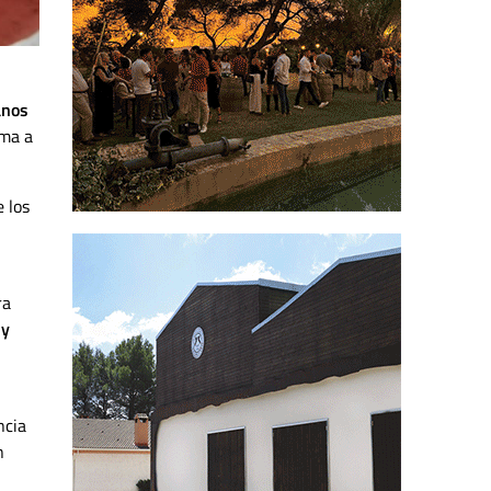
anos
rma a
 los
ra
uy
ncia
n