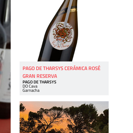
PAGO DE THARSYS CERÁMICA ROSÉ
GRAN RESERVA
PAGO DE THARSYS
DO Cava
Garnacha