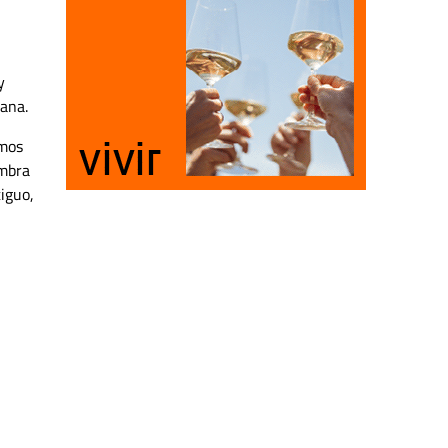
y
ana.
smos
embra
iguo,