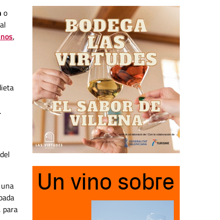
n
o
al
inos
,
dieta
.
del
o una
ebada
, para