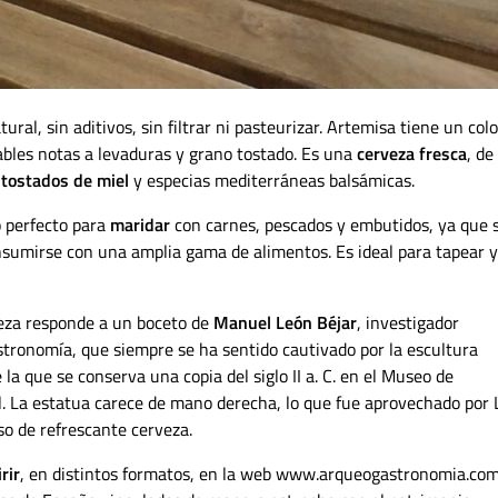
al, sin aditivos, sin filtrar ni pasteurizar. Artemisa tiene un colo
bles notas a levaduras y grano tostado. Es una
cerveza fresca
, de
 tostados de miel
y especias mediterráneas balsámicas.
o perfecto para
maridar
con carnes, pescados y embutidos, ya que 
nsumirse con una amplia gama de alimentos. Es ideal para tapear y
veza responde a un boceto de
Manuel León Béjar
, investigador
tronomía, que siempre se ha sentido cautivado por la escultura
e la que se conserva una copia del siglo II a. C. en el Museo de
. La estatua carece de mano derecha, lo que fue aprovechado por
so de refrescante cerveza.
rir
, en distintos formatos, en la web www.arqueogastronomia.com