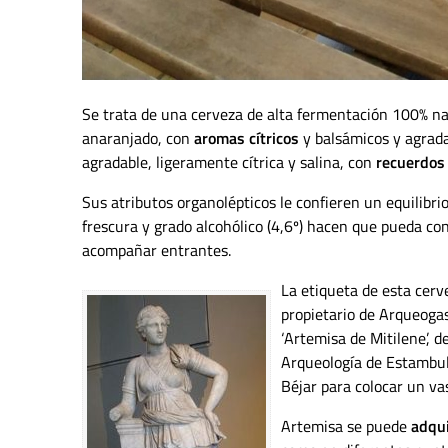
Se trata de una cerveza de alta fermentación 100% natur
anaranjado, con
aromas cítricos
y balsámicos y agrada
agradable, ligeramente cítrica y salina, con
recuerdos
Sus atributos organolépticos le confieren un equilibri
frescura y grado alcohólico (4,6º) hacen que pueda co
acompañar entrantes.
La etiqueta de esta cer
propietario de Arqueogas
‘Artemisa de Mitilene’, d
Arqueología de Estambul
Béjar para colocar un va
Artemisa se puede
adqui