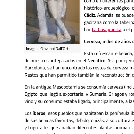
como en diferentes punt
histórico-arqueológico,
Cádiz
. Además, se puede
gaditana como la taber
bar
La Casapuerta
o el p
Cerveza, miles de años d
Imagen: Giovanni Dall’Orto
Esta refrescante bebida,
de nuestros antepasados en el
Neolítico
. Así, por ejem
Barcelona, se han encontrado los restos de cerveza m
Restos que han permitido también la reconstrucción de
En la antigua Mesopotamia se consumía cerveza (incl
Egipto, que llegó a exportarla, y Sumeria. Griegos y r
vino y su consumo estaba ligado, principalmente, a las
Los
íberos
, esos pueblos que habitaban la península i
de sus bebidas favoritas, debido, quizás, a su cultura
y trigo, a los que añadían diferentes plantas aromáti