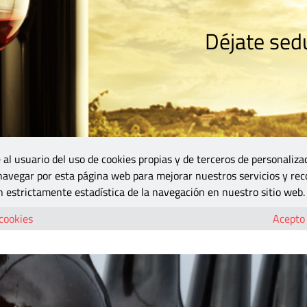
Déjate sedu
RISMO
ZONA DO
VINOS Y MÁS
GASTRONOMÍA
BLOGS
5B
 al usuario del uso de cookies propias y de terceros de personaliza
 navegar por esta página web para mejorar nuestros servicios y rec
2500 años
 estrictamente estadística de la navegación en nuestro sitio web.
a hace 2500 años
 cookies
Acepto