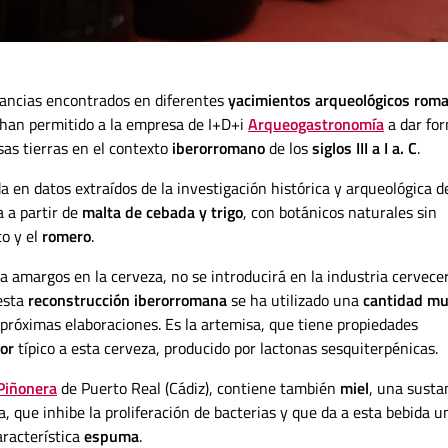
stancias encontrados en diferentes
yacimientos arqueológicos rom
a han permitido a la empresa de I+D+i
Arqueogastronomía
a dar fo
sas tierras en el contexto
iberorromano
de los
siglos III a I a. C
.
 en datos extraídos de la investigación histórica y arqueológica de
 a partir de
malta de cebada y trigo
, con botánicos naturales sin
co y el
romero
.
a amargos en la cerveza, no se introducirá en la industria cervece
 esta
reconstrucción iberorromana
se ha utilizado una
cantidad m
n próximas elaboraciones. Es la artemisa, que tiene propiedades
or
típico a esta cerveza, producido por lactonas sesquiterpénicas.
Piñonera
de Puerto Real (Cádiz), contiene también
miel
, una susta
 que inhibe la proliferación de bacterias y que da a esta bebida u
aracterística
espuma
.