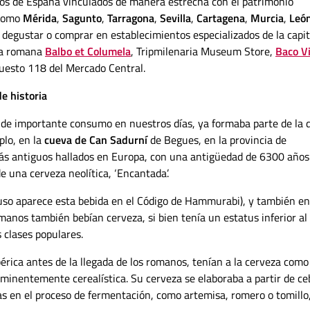
os de España vinculados de manera estrecha con el patrimonio
 como
Mérida
,
Sagunto
,
Tarragona
,
Sevilla
,
Cartagena
,
Murcia
,
Leó
 degustar o comprar en establecimientos especializados de la capit
na romana
Balbo et Columela
, Tripmilenaria Museum Store,
Baco V
uesto 118 del Mercado Central.
e historia
 de importante consumo en nuestros días, ya formaba parte de la 
plo, en la
cueva de Can Sadurní
de Begues, en la provincia de
ás antiguos hallados en Europa, con una antigüedad de 6300 años
 una cerveza neolítica, ‘Encantada’.
uso aparece esta bebida en el Código de Hammurabi), y también en
omanos también bebían cerveza, si bien tenía un estatus inferior al 
 clases populares.
bérica antes de la llegada de los romanos, tenían a la cerveza com
 eminentemente cerealística. Su cerveza se elaboraba a partir de c
cas en el proceso de fermentación, como artemisa, romero o tomillo