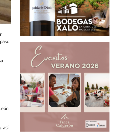
r
 paso
su
 León
, así