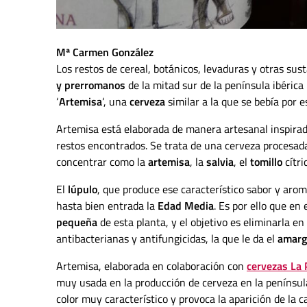
Mª Carmen González
Los restos de cereal, botánicos, levaduras y otras su
y prerromanos
de la mitad sur de la península ibéric
‘
Artemisa
‘, una
cerveza
similar a la que se bebía por e
Artemisa está elaborada de manera artesanal inspirada
restos encontrados. Se trata de una cerveza procesada
concentrar como la
artemisa
, la
salvia
, el
tomillo
cítri
El
lúpulo
, que produce ese característico sabor y arom
hasta bien entrada la
Edad Media
. Es por ello que en
pequeña
de esta planta, y el objetivo es eliminarla e
antibacterianas y antifungicidas, la que le da el
amarg
Artemisa, elaborada en colaboración con
cervezas La 
muy usada en la producción de cerveza en la península,
color muy característico y provoca la aparición de la c