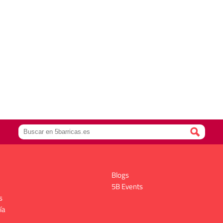
Blogs
5B Events
s
ía