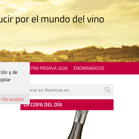
cir por el mundo del vino
 EVENTS
MOSTRA PROAVA 2026
ENOMANÍACOS
ción y de
opilar
·
No acepto
LA COPA DEL DÍA