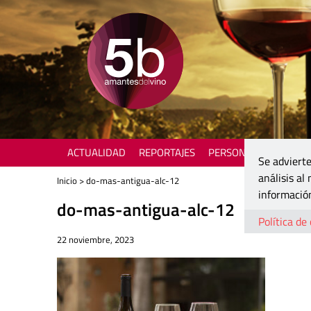
ACTUALIDAD
REPORTAJES
PERSONAJES
ENOTU
Se advierte
análisis al
Inicio
> do-mas-antigua-alc-12
información
do-mas-antigua-alc-12
Política de
22 noviembre, 2023