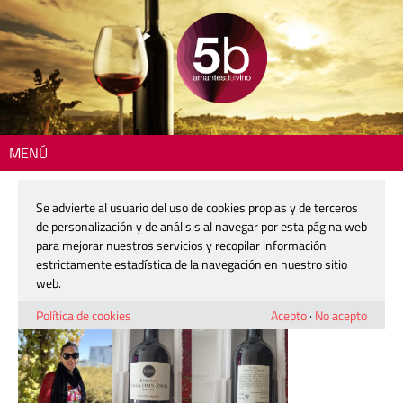
MENÚ
Inicio
> 251029-colin-harkness
Se advierte al usuario del uso de cookies propias y de terceros
251029-colin-harkness
de personalización y de análisis al navegar por esta página web
para mejorar nuestros servicios y recopilar información
estrictamente estadística de la navegación en nuestro sitio
29 octubre, 2025
web.
Política de cookies
Acepto
·
No acepto