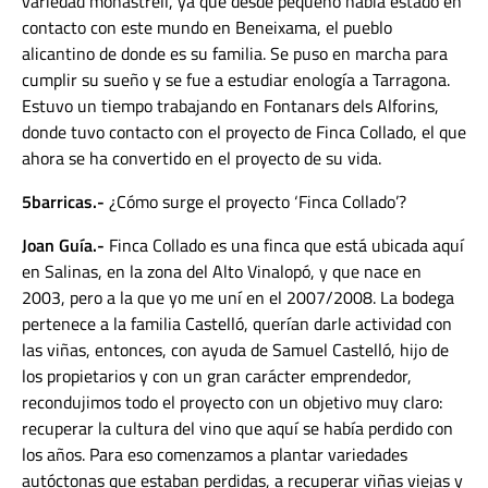
variedad
monastrell
, ya que desde pequeño había estado en
contacto con este mundo en Beneixama, el pueblo
alicantino de donde es su familia. Se puso en marcha para
cumplir su sueño y se fue a estudiar enología a Tarragona.
Estuvo un tiempo trabajando en Fontanars dels Alforins,
donde tuvo contacto con el proyecto de
Finca Collado
, el que
ahora
se ha convertido en el proyecto de su vida
.
5barricas.-
¿Cómo surge el proyecto ‘Finca Collado’?
Joan Guía.-
Finca Collado es una finca que está ubicada aquí
en Salinas, en la zona del Alto Vinalopó, y que nace en
2003, pero a la que yo me uní en el 2007/2008. La bodega
pertenece a la familia Castelló, querían darle actividad con
las viñas, entonces, con ayuda de Samuel Castelló, hijo de
los propietarios y con un gran carácter emprendedor,
recondujimos todo el proyecto con un objetivo muy claro:
recuperar la cultura del vino que aquí se había perdido con
los años. Para eso comenzamos a plantar variedades
autóctonas que estaban perdidas, a recuperar viñas viejas y