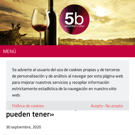
MENÚ
Inicio
>
Zona DO
> «Tenemos una calidad y un legado cultural en los vinos
que otros no pueden tener»
Se advierte al usuario del uso de cookies propias y de terceros
de personalización y de análisis al navegar por esta página web
Un vino con… JOAN GUÍA
para mejorar nuestros servicios y recopilar información
estrictamente estadística de la navegación en nuestro sitio
web.
«Tenemos una calidad y un legado
cultural en los vinos que otros no
Política de cookies
Acepto
·
No acepto
pueden tener»
30 septiembre, 2020