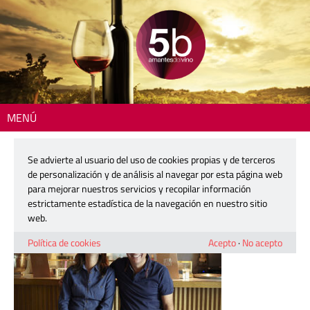
MENÚ
Inicio
> 250327-taberna-pedraza-01
Se advierte al usuario del uso de cookies propias y de terceros
250327-taberna-pedraza-01
de personalización y de análisis al navegar por esta página web
para mejorar nuestros servicios y recopilar información
estrictamente estadística de la navegación en nuestro sitio
27 marzo, 2025
web.
Política de cookies
Acepto
·
No acepto