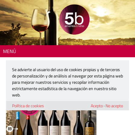
MENÚ
Inicio
> 260616-tim-atkin-viver
Se advierte al usuario del uso de cookies propias y de terceros
260616-tim-atkin-viver
de personalización y de análisis al navegar por esta página web
para mejorar nuestros servicios y recopilar información
estrictamente estadística de la navegación en nuestro sitio
16 junio, 2026
web.
Política de cookies
Acepto
·
No acepto