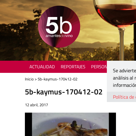
ACTUALIDAD
REPORTAJES
PERSONAJES
ENOTU
Se advierte
análisis al
Inicio
> 5b-kaymus-170412-02
información
5b-kaymus-170412-02
Política de
12 abril, 2017