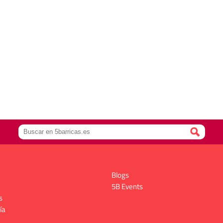
Blogs
5B Events
s
ía