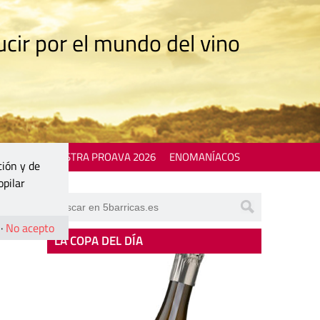
cir por el mundo del vino
 EVENTS
MOSTRA PROAVA 2026
ENOMANÍACOS
ción y de
opilar
·
No acepto
LA COPA DEL DÍA