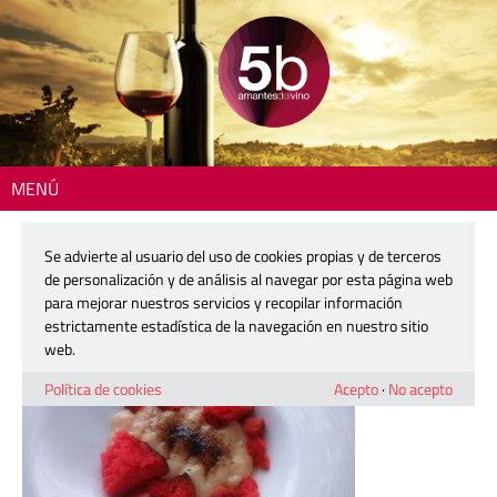
MENÚ
Inicio
> 5b-sequieta-171216-11
Se advierte al usuario del uso de cookies propias y de terceros
5b-sequieta-171216-11
de personalización y de análisis al navegar por esta página web
para mejorar nuestros servicios y recopilar información
estrictamente estadística de la navegación en nuestro sitio
16 febrero, 2017
web.
Política de cookies
Acepto
·
No acepto