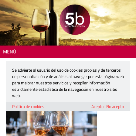
MENÚ
Inicio
> IMAGENES EVENTOS WEB FINCA CALDERON – 16
Se advierte al usuario del uso de cookies propias y de terceros
IMAGENES EVENTOS WEB FINCA
de personalización y de análisis al navegar por esta página web
CALDERON – 16
para mejorar nuestros servicios y recopilar información
estrictamente estadística de la navegación en nuestro sitio
web.
6 febrero, 2026
Política de cookies
Acepto
·
No acepto