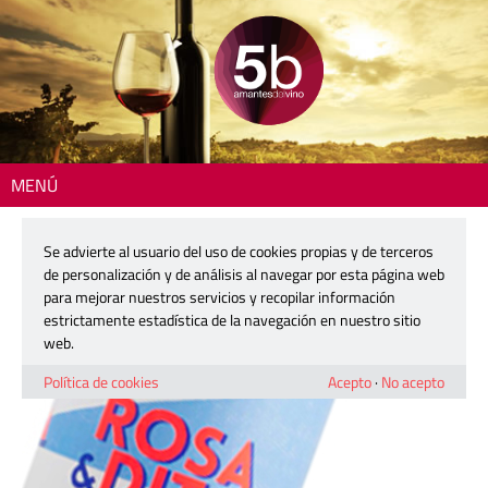
MENÚ
Inicio
> 5b-lcdd-190427-covinas-b
Se advierte al usuario del uso de cookies propias y de terceros
5b-lcdd-190427-covinas-b
de personalización y de análisis al navegar por esta página web
para mejorar nuestros servicios y recopilar información
estrictamente estadística de la navegación en nuestro sitio
23 abril, 2019
web.
Política de cookies
Acepto
·
No acepto