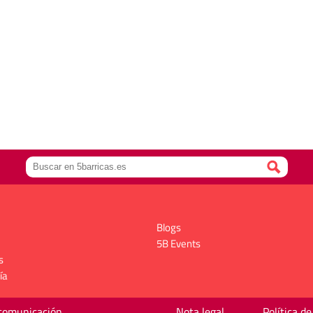
Blogs
5B Events
s
ía
 comunicación
Nota legal
Política de