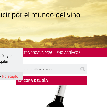
cir por el mundo del vino
 EVENTS
MOSTRA PROAVA 2026
ENOMANÍACOS
ción y de
opilar
·
No acepto
LA COPA DEL DÍA