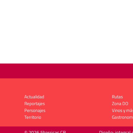
Actualidad
Rutas
Reportajes
Zona DO
Personajes
Vinos y má
Territorio
Gastronom
© 2026 5barricas CB
Diseño: integral