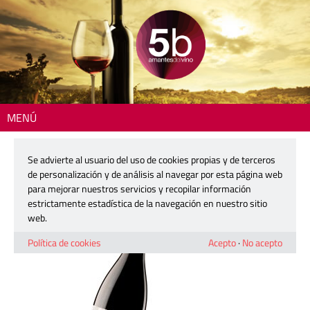
MENÚ
Inicio
> 230727-pasion-de-bobal
Se advierte al usuario del uso de cookies propias y de terceros
230727-pasion-de-bobal
de personalización y de análisis al navegar por esta página web
para mejorar nuestros servicios y recopilar información
estrictamente estadística de la navegación en nuestro sitio
27 julio, 2023
web.
Política de cookies
Acepto
·
No acepto