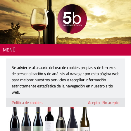
MENÚ
Inicio
> 260216-parker-alicante
Se advierte al usuario del uso de cookies propias y de terceros
260216-parker-alicante
de personalización y de análisis al navegar por esta página web
para mejorar nuestros servicios y recopilar información
estrictamente estadística de la navegación en nuestro sitio
16 febrero, 2026
web.
Política de cookies
Acepto
·
No acepto