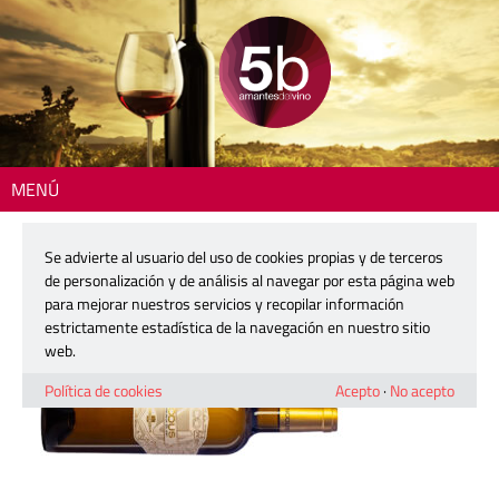
MENÚ
Inicio
> 2605-nodus-sauvignon-blanc
Se advierte al usuario del uso de cookies propias y de terceros
2605-nodus-sauvignon-blanc
de personalización y de análisis al navegar por esta página web
para mejorar nuestros servicios y recopilar información
estrictamente estadística de la navegación en nuestro sitio
30 marzo, 2026
web.
Política de cookies
Acepto
·
No acepto