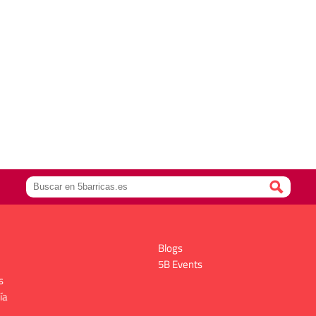
Blogs
5B Events
s
ía