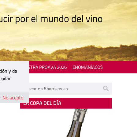
cir por el mundo del vino
 EVENTS
MOSTRA PROAVA 2026
ENOMANÍACOS
ción y de
opilar
·
No acepto
LA COPA DEL DÍA