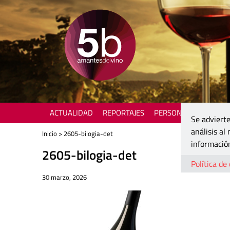
ACTUALIDAD
REPORTAJES
PERSONAJES
ENOTU
Se advierte
análisis al
Inicio
> 2605-bilogia-det
información
2605-bilogia-det
Política de
30 marzo, 2026