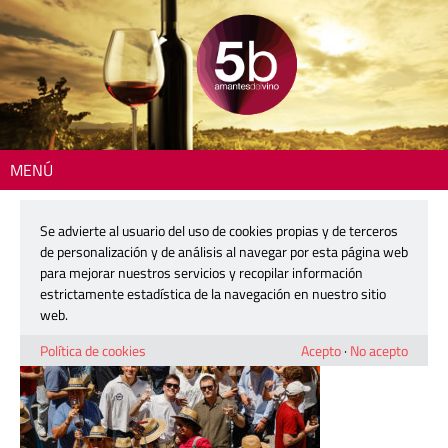
MENÚ
Inicio
> mostra-terres-15-1200
Se advierte al usuario del uso de cookies propias y de terceros
mostra-terres-15-1200
de personalización y de análisis al navegar por esta página web
para mejorar nuestros servicios y recopilar información
estrictamente estadística de la navegación en nuestro sitio
18 mayo, 2026
web.
Política de cookies
Acepto
·
No acepto