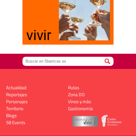
Actualidad
Rutas
Reportajes
Zona DO
Personajes
Vinos y más
Territorio
Gastronomía
Blogs
5B Events