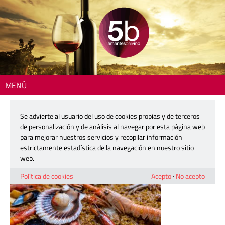
MENÚ
Inicio
> LosGomez_arroz-de-marisco
Se advierte al usuario del uso de cookies propias y de terceros
LosGomez_arroz-de-marisco
de personalización y de análisis al navegar por esta página web
para mejorar nuestros servicios y recopilar información
estrictamente estadística de la navegación en nuestro sitio
30 mayo, 2026
web.
Política de cookies
Acepto
·
No acepto