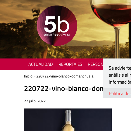
ACTUALIDAD
REPORTAJES
PERSONAJES
ENOTU
Se advierte
análisis al
Inicio
> 220722-vino-blanco-domanchuela
información
220722-vino-blanco-domanchuel
Política de
22 julio, 2022