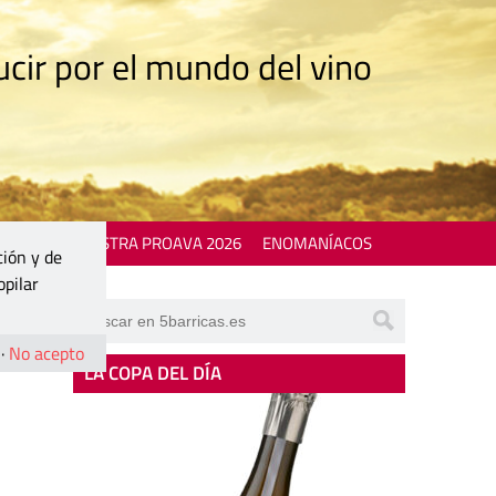
cir por el mundo del vino
 EVENTS
MOSTRA PROAVA 2026
ENOMANÍACOS
ción y de
opilar
·
No acepto
LA COPA DEL DÍA