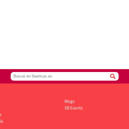
Blogs
5B Events
s
ía