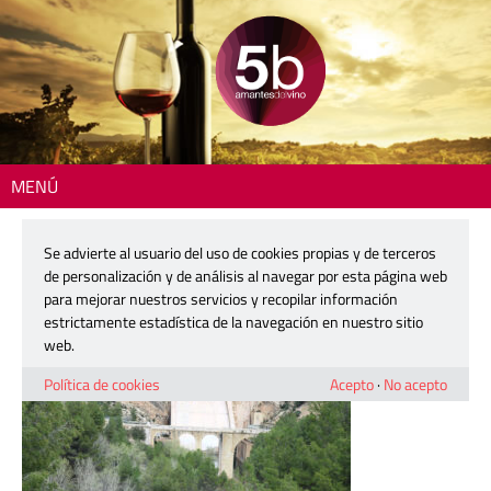
MENÚ
Inicio
> 260414-puente-lucio-del-valle
Se advierte al usuario del uso de cookies propias y de terceros
260414-puente-lucio-del-valle
de personalización y de análisis al navegar por esta página web
para mejorar nuestros servicios y recopilar información
estrictamente estadística de la navegación en nuestro sitio
14 abril, 2026
web.
Política de cookies
Acepto
·
No acepto