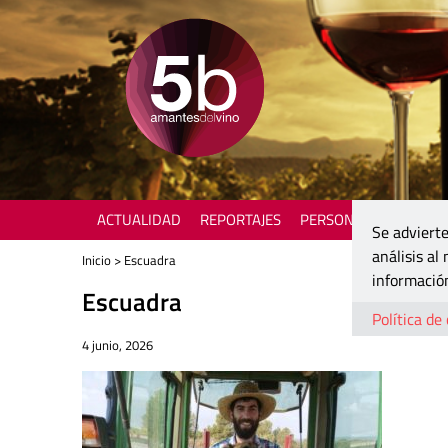
ACTUALIDAD
REPORTAJES
PERSONAJES
ENOTU
Se advierte
análisis al
Inicio
> Escuadra
información
Escuadra
Política de
4 junio, 2026