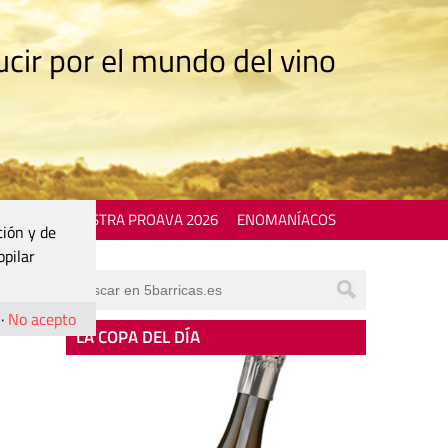
cir por el mundo del vino
 EVENTS
MOSTRA PROAVA 2026
ENOMANÍACOS
ción y de
opilar
·
No acepto
LA COPA DEL DÍA