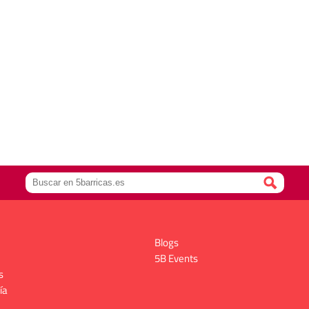
Blogs
5B Events
s
ía