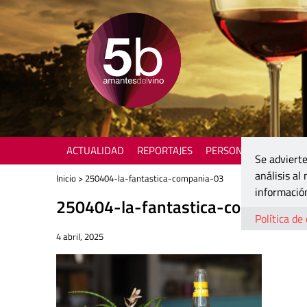
ACTUALIDAD
REPORTAJES
PERSONAJES
ENOTU
Se advierte
análisis al
Inicio
> 250404-la-fantastica-compania-03
información
250404-la-fantastica-compania-
Política de
4 abril, 2025