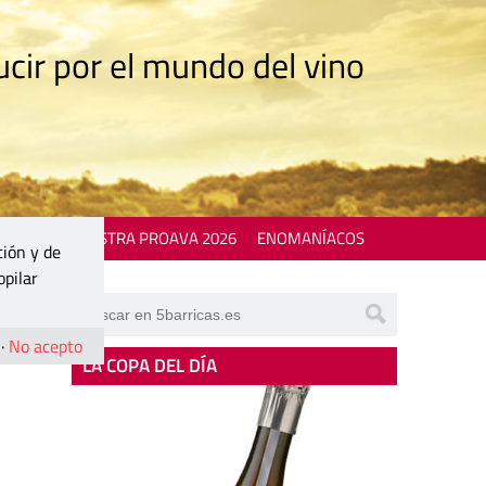
cir por el mundo del vino
 EVENTS
MOSTRA PROAVA 2026
ENOMANÍACOS
ción y de
opilar
·
No acepto
LA COPA DEL DÍA