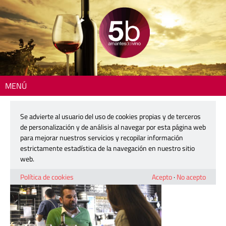
MENÚ
Inicio
> 211125-paco-guillen-05b
Se advierte al usuario del uso de cookies propias y de terceros
211125-paco-guillen-05b
de personalización y de análisis al navegar por esta página web
para mejorar nuestros servicios y recopilar información
estrictamente estadística de la navegación en nuestro sitio
2 diciembre, 2021
web.
Política de cookies
Acepto
·
No acepto