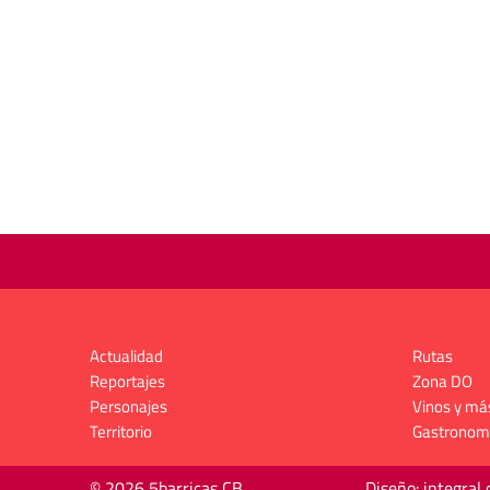
Actualidad
Rutas
Reportajes
Zona DO
Personajes
Vinos y má
Territorio
Gastronom
© 2026 5barricas CB
Diseño: integral