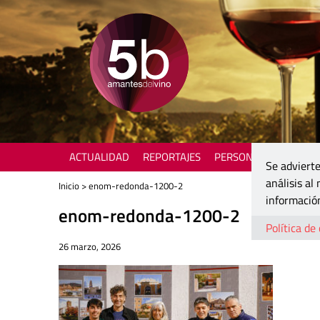
ACTUALIDAD
REPORTAJES
PERSONAJES
ENOTU
Se advierte
análisis al
Inicio
> enom-redonda-1200-2
información
enom-redonda-1200-2
Política de
26 marzo, 2026