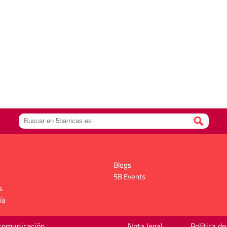
Blogs
5B Events
s
ía
 comunicación
Nota legal
Política de