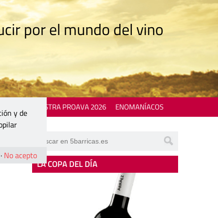
cir por el mundo del vino
 EVENTS
MOSTRA PROAVA 2026
ENOMANÍACOS
ción y de
opilar
·
No acepto
LA COPA DEL DÍA