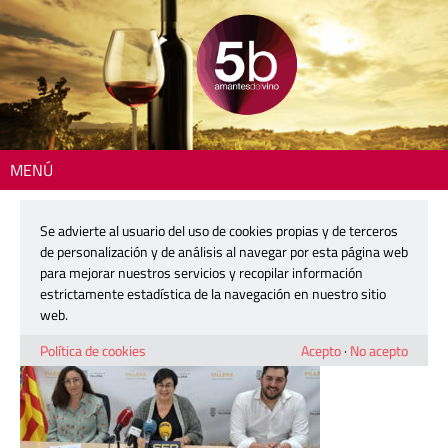
MENÚ
Inicio
> 231016-feria-muestras-villena
Se advierte al usuario del uso de cookies propias y de terceros
231016-feria-muestras-villena
de personalización y de análisis al navegar por esta página web
para mejorar nuestros servicios y recopilar información
estrictamente estadística de la navegación en nuestro sitio
16 octubre, 2023
web.
Política de cookies
Acepto
·
No acepto