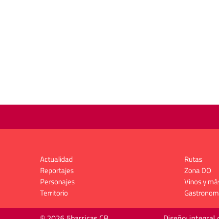
Actualidad
Rutas
Reportajes
Zona DO
Personajes
Vinos y má
Territorio
Gastronom
© 2026 5barricas CB
Diseño: integral