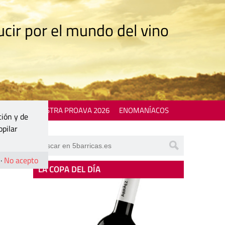
cir por el mundo del vino
 EVENTS
MOSTRA PROAVA 2026
ENOMANÍACOS
ción y de
opilar
·
No acepto
LA COPA DEL DÍA