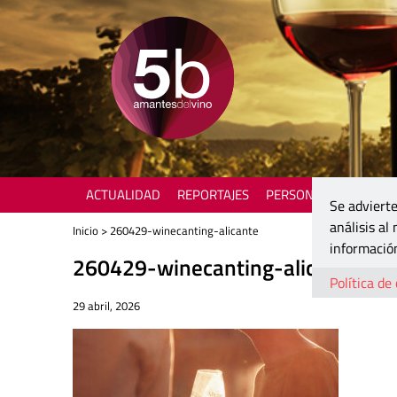
ACTUALIDAD
REPORTAJES
PERSONAJES
ENOTU
Se advierte
análisis al
Inicio
> 260429-winecanting-alicante
información
260429-winecanting-alicante
Política de
29 abril, 2026