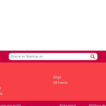
Blogs
5B Events
s
ía
 comunicación
Nota legal
Política de