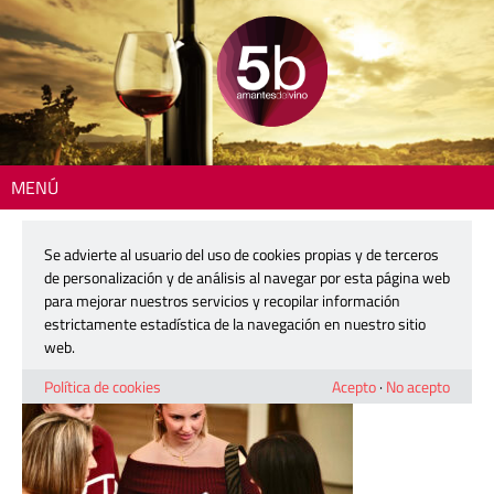
MENÚ
Inicio
> 260130-vinos-seleccionados-agenda-vino-ur-05
Se advierte al usuario del uso de cookies propias y de terceros
260130-vinos-seleccionados-
de personalización y de análisis al navegar por esta página web
agenda-vino-ur-05
para mejorar nuestros servicios y recopilar información
estrictamente estadística de la navegación en nuestro sitio
web.
30 enero, 2026
Política de cookies
Acepto
·
No acepto