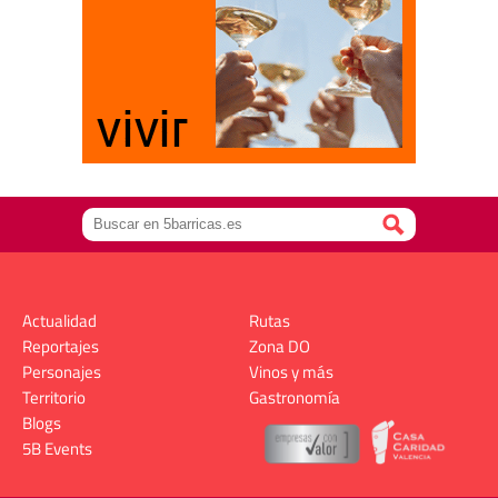
Actualidad
Rutas
Reportajes
Zona DO
Personajes
Vinos y más
Territorio
Gastronomía
Blogs
5B Events