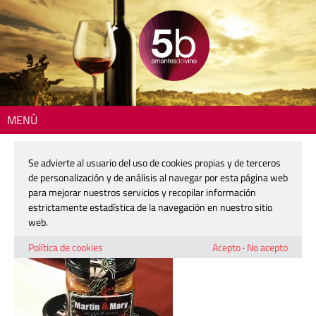
MENÚ
Inicio
> Processed with VSCO with j2 preset
Se advierte al usuario del uso de cookies propias y de terceros
Processed with VSCO with j2 preset
de personalización y de análisis al navegar por esta página web
para mejorar nuestros servicios y recopilar información
estrictamente estadística de la navegación en nuestro sitio
22 mayo, 2019
web.
Política de cookies
Acepto
·
No acepto