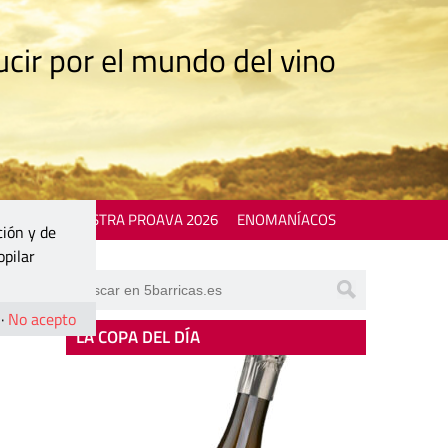
cir por el mundo del vino
 EVENTS
MOSTRA PROAVA 2026
ENOMANÍACOS
ción y de
opilar
·
No acepto
LA COPA DEL DÍA