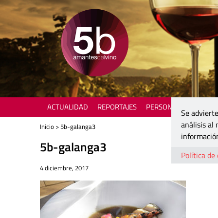
ACTUALIDAD
REPORTAJES
PERSONAJES
ENOTU
Se advierte
análisis al
Inicio
> 5b-galanga3
información
5b-galanga3
Política de
4 diciembre, 2017