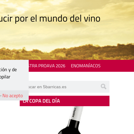
cir por el mundo del vino
 EVENTS
MOSTRA PROAVA 2026
ENOMANÍACOS
ción y de
opilar
·
No acepto
LA COPA DEL DÍA