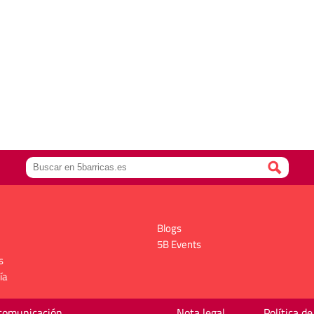
Blogs
5B Events
s
ía
 comunicación
Nota legal
Política de