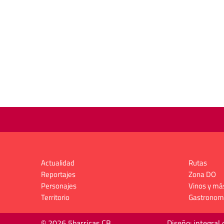
Actualidad
Rutas
Reportajes
Zona DO
Personajes
Vinos y má
Territorio
Gastronom
© 2026 5barricas CB
Diseño: integral