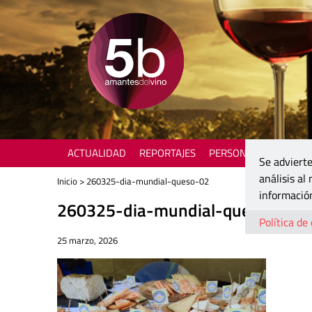
ACTUALIDAD
REPORTAJES
PERSONAJES
ENOTU
Se advierte
análisis al
Inicio
> 260325-dia-mundial-queso-02
información
260325-dia-mundial-queso-02
Política de
25 marzo, 2026