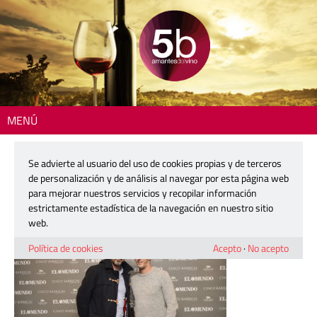
MENÚ
Inicio
> presentacion-anuario-5b-2018-36
Se advierte al usuario del uso de cookies propias y de terceros
presentacion-anuario-5b-2018-36
de personalización y de análisis al navegar por esta página web
para mejorar nuestros servicios y recopilar información
estrictamente estadística de la navegación en nuestro sitio
7 diciembre, 2018
web.
Política de cookies
Acepto
·
No acepto