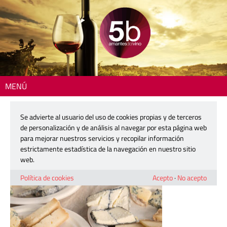
MENÚ
Inicio
> 250922-feria-queso-artesano-montanejos
Se advierte al usuario del uso de cookies propias y de terceros
250922-feria-queso-artesano-
de personalización y de análisis al navegar por esta página web
montanejos
para mejorar nuestros servicios y recopilar información
estrictamente estadística de la navegación en nuestro sitio
web.
22 septiembre, 2025
Política de cookies
Acepto
·
No acepto