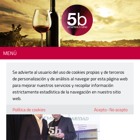
MENÚ
Inicio
> 131_Cinco_Barricas_2025
Se advierte al usuario del uso de cookies propias y de terceros
131_Cinco_Barricas_2025
de personalización y de análisis al navegar por esta página web
para mejorar nuestros servicios y recopilar información
estrictamente estadística de la navegación en nuestro sitio
19 diciembre, 2024
web.
Política de cookies
Acepto
·
No acepto