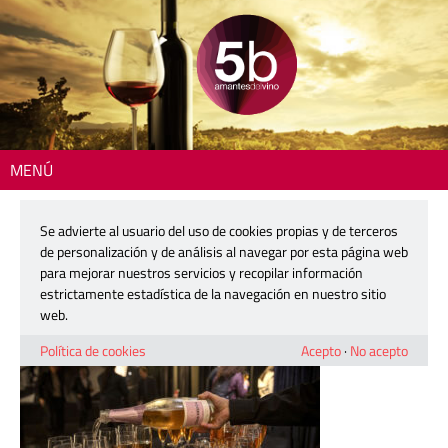
MENÚ
Inicio
> 064_Cinco_Barricas_2025
Se advierte al usuario del uso de cookies propias y de terceros
064_Cinco_Barricas_2025
de personalización y de análisis al navegar por esta página web
para mejorar nuestros servicios y recopilar información
estrictamente estadística de la navegación en nuestro sitio
19 diciembre, 2024
web.
Política de cookies
Acepto
·
No acepto