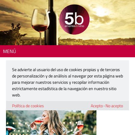
MENÚ
Inicio
> 210215-valdepeñas-rosado-01
Se advierte al usuario del uso de cookies propias y de terceros
210215-valdepeñas-rosado-01
de personalización y de análisis al navegar por esta página web
para mejorar nuestros servicios y recopilar información
estrictamente estadística de la navegación en nuestro sitio
15 febrero, 2021
web.
Política de cookies
Acepto
·
No acepto