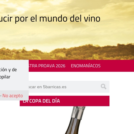
cir por el mundo del vino
 EVENTS
MOSTRA PROAVA 2026
ENOMANÍACOS
ción y de
opilar
·
No acepto
LA COPA DEL DÍA