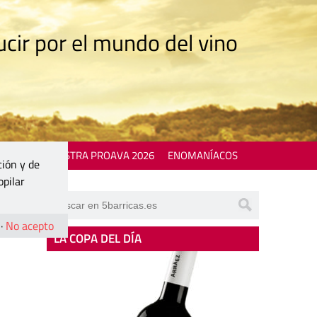
cir por el mundo del vino
 EVENTS
MOSTRA PROAVA 2026
ENOMANÍACOS
ción y de
opilar
·
No acepto
LA COPA DEL DÍA