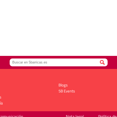
Blogs
5B Events
s
ía
 comunicación
Nota legal
Política de