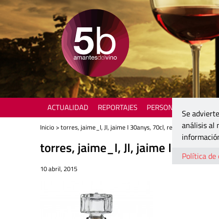
ACTUALIDAD
REPORTAJES
PERSONAJES
ENOTU
Se advierte
análisis al
Inicio
> torres, jaime_I, JI, jaime I 30anys, 70cl, reserva_familia
información
torres, jaime_I, JI, jaime I 30anys
Política de
10 abril, 2015