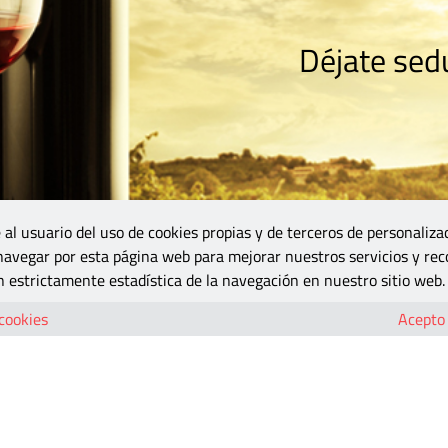
Déjate sedu
RISMO
ZONA DO
VINOS Y MÁS
GASTRONOMÍA
BLOGS
5B
 al usuario del uso de cookies propias y de terceros de personaliza
 navegar por esta página web para mejorar nuestros servicios y rec
 estrictamente estadística de la navegación en nuestro sitio web.
, 70cl, reserva_familia
 cookies
Acepto