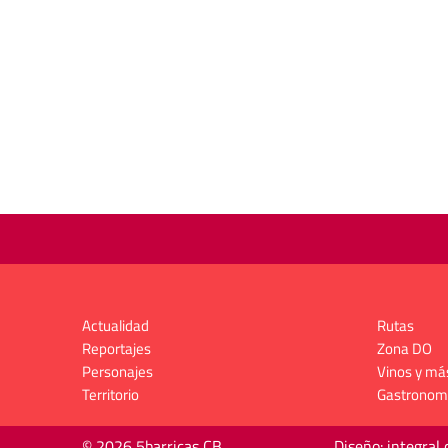
Actualidad
Rutas
Reportajes
Zona DO
Personajes
Vinos y má
Territorio
Gastronom
© 2026 5barricas CB
Diseño: integral