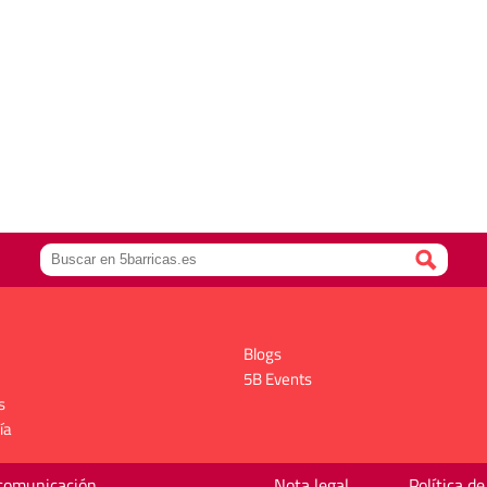
Blogs
5B Events
s
ía
 comunicación
Nota legal
Política de