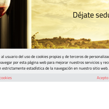
Déjate sedu
RISMO
ZONA DO
VINOS Y MÁS
GASTRONOMÍA
BLOGS
5B
 al usuario del uso de cookies propias y de terceros de personaliza
 navegar por esta página web para mejorar nuestros servicios y rec
adrid
 estrictamente estadística de la navegación en nuestro sitio web.
I Saln de la Bobal en Madrid
 cookies
Acepto