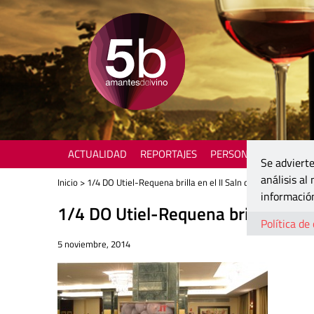
ACTUALIDAD
REPORTAJES
PERSONAJES
ENOTU
Se advierte
análisis al
Inicio
> 1/4 DO Utiel-Requena brilla en el II Saln de la Bobal en M
información
1/4 DO Utiel-Requena brilla en el I
Política de
5 noviembre, 2014