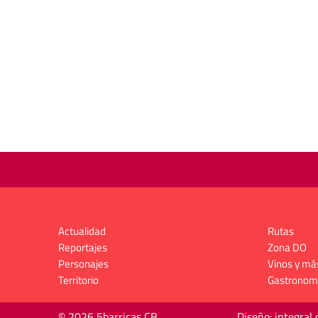
Actualidad
Rutas
Reportajes
Zona DO
Personajes
Vinos y má
Territorio
Gastronom
© 2026 5barricas CB
Diseño: integral