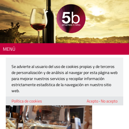
MENÚ
Inicio
> 210114-bodega-flors-colin-06
Se advierte al usuario del uso de cookies propias y de terceros
210114-bodega-flors-colin-06
de personalización y de análisis al navegar por esta página web
para mejorar nuestros servicios y recopilar información
estrictamente estadística de la navegación en nuestro sitio
21 enero, 2021
web.
Política de cookies
Acepto
·
No acepto