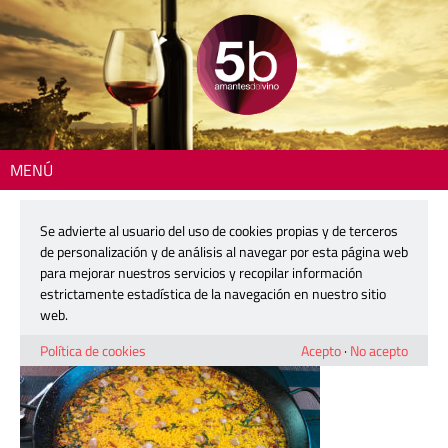
MENÚ
Inicio
> WhatsApp Image 2020-12-07 at 11.30.28
Se advierte al usuario del uso de cookies propias y de terceros
WhatsApp Image 2020-12-07 at
de personalización y de análisis al navegar por esta página web
11.30.28
para mejorar nuestros servicios y recopilar información
estrictamente estadística de la navegación en nuestro sitio
web.
7 diciembre, 2020
Política de cookies
Acepto
·
No acepto